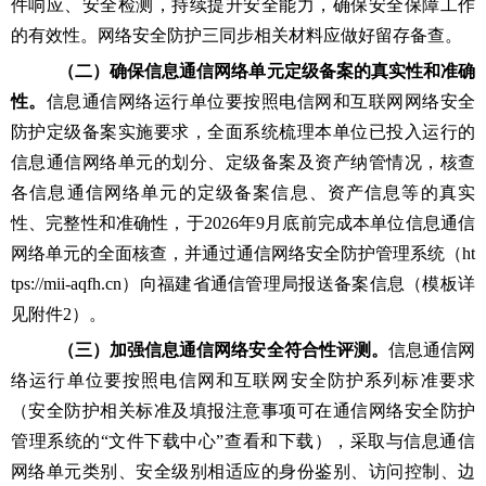
件响应、安全检测，持续提升安全能力，确保安全保障工作
的有效性。网络安全防护三同步相关材料应做好留存备查。
（二）确保信息通信网络单元定级备案的真实性和准确
性。
信息通信网络运行单位要按照电信网和互联网网络安全
防护定级备案实施要求，全面系统梳理本单位已投入运行的
信息通信网络单元
的
划分、定级备案
及
资产纳管情况，核查
各信息通信网络单元的定级备案信息、资产信息等的真实
性、完整性和准确性，于
202
6
年
9月底前完成本单位信息通信
网络单元的全面核查，并通过通信网络安全防护管理系统（ht
tps://mii-aqfh.cn）向
福建省通信管理局
报送备案信息（
模板详
见附件
2
）。
（三）加强信息通信网络安全符合性评测。
信息通信网
络运行单位要按照电信网和互联网安全防护系列标准要求
（安全防护相关标准及填报注意事项可在通信网络安全防护
管理系统的
“文件下载中心”查看和下载），采取与信息通信
网络单元类别、安全级别相适应的身份鉴别、访问控制、边