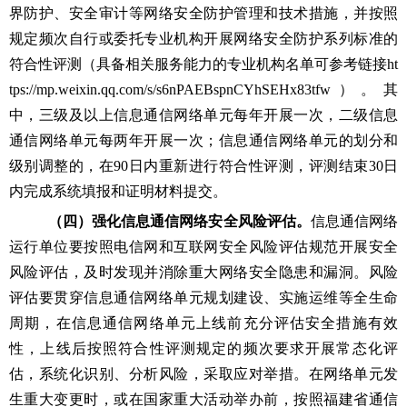
界防护、安全审计等网络安全防护管理和技术措施，并按照
规定频次自行或委托专业机构开展网络安全防护系列标准的
符合性评测
（具备相关服务能力的专业机构名单可参考链接
ht
tps://mp.weixin.qq.com/s/s6nPAEBspnCYhSEHx83tfw）。其
中，三级及以上信息通信网络单元每年开展一次，二级信息
通信网络单元每两年开展一次；信息
通信网络单元的划分和
级别调整的，在
90
日内重新进行符合性评测，评测结束
30
日
内完成系统填报和证明材料提交。
（四）强化信息通信网络安全风险评估。
信息通信网络
运行单位要按照电信网和互联网安全风险评估规范开展安全
风险评估，及时发现并消除重大网络安全隐患和漏洞。风险
评估要贯穿信息通信网络单元规划建设、实施运维等全生命
周期，在信息通信网络单元上线前充分评估安全措施有效
性，上线后按照符合性评测规定的频次要求开展常态化评
估，系统化识别、分析风险，采取应对举措。在网络单元发
生重大变更时，或在国家重大活动举办前，按照
福建省通信