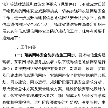
法》等法律法规和政策文件要求（见附件
1），有效应对日益
严峻复杂的网络安全威胁和挑战，切实加强和改进网络安全
工作，进一步提升
福建省
信息通信网络安全防护水平，保障
信息通信网络安全稳定运行，
福建省
通信管理局决定
组织
开
展
202
6
年信息通信网络安全防护
规范化
工作，现将有关要求
通知如下：
一、
工作内容
（
一
）
落实网络安全防护措施三同步
。
要求
电信业务经
营者、互联网域名服务提供者（以下统称信息通信网络运行
单位）要按照网络安全防护有关要求，对新建、改建、扩建
及
已建
成
的信息通信网络，实施网络安全防护措施的同步规
划、同步建设、同步运行。规划阶段要开展安全需求分析，
形成安全总体方案
及
安全建设方案。建设阶段要细化设计方
案，落实安全管理和技术要求，项目完成后组织验收并形成
验收和检测报告。运行阶段要做好运行监控、变更管控、事