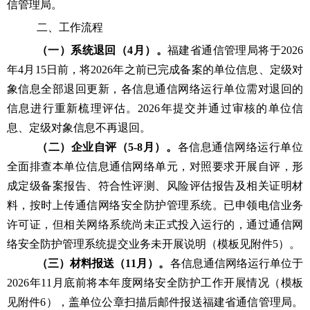
信管理局
。
二
、工作
流程
（一）系统退回（
4月）。
福建省通信管理局
将于
2026
年
4
月
15
日前，将
202
6年
之前
已完成备案的
单位信息、定级对
象信息
全部退回
更新
，各
信息通信网络运行单位
需对退回的
信息进行重新
梳理
评估。
2026年提交并通过审核的单位信
息、定级对象信息不再退回。
（二）企业自评（
5-8月）。
各信息通信网络运行单位
全面排查本单位信息通信网络单元，对照要求开展自评，形
成定级备案报告、符合性评测、风险评估报告及相关证明材
料，按时上传通信网络安全防护管理系统。已申领电信业务
许可证，但相关网络系统尚未正式投入运行的，通过通信网
络安全防护管理系统提交业务未开展说明（模板见附件
5）。
（三）材料报送（
11月）。
各信息通信网络运行单位于
2026年11月底前将本年度网络安全防护工作开展情况（模板
见附件6），盖单位公章扫描后邮件报送福建省通信管理局。