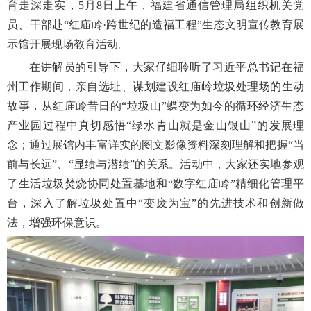
育走深走实，5月8日上午，福建省通信管理局组织机关党
员、干部赴“红庙岭·跨世纪的造福工程”生态文明宣传教育展
示馆开展现场教育活动。
在讲解员的引导下，大家仔细聆听了习近平总书记在福
州工作期间，亲自选址、谋划建设红庙岭垃圾处理场的生动
故事，从红庙岭昔日的“垃圾山”蝶变为如今的循环经济生态
产业园过程中真切感悟“绿水青山就是金山银山”的发展理
念；通过展馆内丰富详实的图文影像资料深刻理解和把握“当
前与长远”、“显绩与潜绩”的关系。活动中，大家还实地参观
了生活垃圾焚烧协同处置基地和“数字红庙岭”精细化管理平
台，深入了解垃圾处置中“变废为宝”的先进技术和创新做
法，增强环保意识。