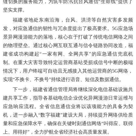
缝切换的服务能力，为筑牢防汛抗台风通信“生命线”提供了
坚实支撑。
福建省地处东南沿海，台风、洪涝等自然灾害多发频
发，对应急通信的韧性与冗余度提出了极高要求。5G应急场
景异网漫游能力的落地，核心在于打破了传统电信网络之间
的物理壁垒。通过核心网互联互通与信令链路协同改造，福
建省成功构建起“一家有网、全网共享”的应急通信兜底机
制。在重大灾害导致特定运营商基站受损或信号中断的极端
情况下，用户终端可自动且无感接入其他运营商的5G网络，
实现“不换卡、不换号”持续进行语音、短信及数据通信。
下一步，福建省通信管理局将继续深化电信基础设施共
建共享工作，指导各基础电信企业优化异网漫游日常运维与
应急响应流程。全省信息通信业将以该项能力的具备为契
机，进一步融入“数字福建”建设大局，持续提升网络供给质
量和应急保障水平，确保在关键时刻通信网络“叫得应、联得
上、用得好”，全力护航全省经济社会高质量发展。