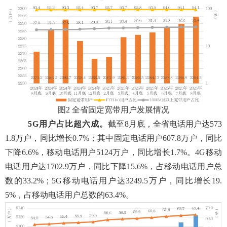
图
2 全省固定宽带用户发展情况
5G用户占比超六成
。
截至
8
月
底
，
全省电话用户达
573
1.8万户，同比增长
0.7
%
；
其中固定电话用户
607.8万户，同比
下降
6.6
%
，
移动电话用户
5124
万户，同比增长
1.7
%。
4
G
移动
电话用户达
1702.9
万户，
同比下降
15.6%，
占移动电话用户总
数的
33.2
%；
5
G
移动电话用户达
3249.5万户，同比增长
19.
5
%，占移动电话用户总数的
63.4
%
。