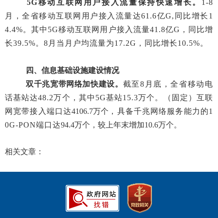
5G移动互联网用户接入流量
保持快速增长
。
1-8
月
，全省移动互联网用户接入流量达
61.6
亿
G
,
同比增长
1
4.4
%
。其中
5G移动互联网用户接入流量
41.8
亿
G
，同比增
长
39.5
%
。
8
月当月户均流量为
17.2
G，
同比增长
10.5%
。
四、信息基础设施建设情况
双千兆宽带网络加快建设。
截至
8
月底，全省移动电
话基站达
4
8.2
万个
，其中
5G基站15.3万个。
（固定）互联
网宽带接入端口达
4106.7万个
，具备千兆网络服务能力的
1
0G-PON端口达
94.4万个，较上年末增加10.6万个。
相关文章：