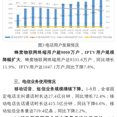
图
3 电话用户发展情况
蜂窝物联网终端用户
超
9000万户
，
IPTV用户
规模
降幅扩大
。
蜂窝
物联网终端用户达
9331.
6
万户，同比增长
11.9
%
。
IPTV用户达
1047.
1
万户
,同比下降
7.8
%
。
三、电信业务使用情况
移动话音、短信
业务
规模继续
下降
。
1-8月
，全省固
定电话主叫通话时长达
27.4
亿分钟，同比
增长
72.4
%
；移
动电话去话通话时长达
415.5
亿分钟，同比下降
6.6
%
。移
动短信业务量达
719.4
亿条，同比
下降
2.2
%
。