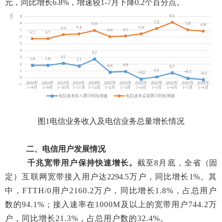
元，同比增长
6.8
%
，增速较
1-7月下降0.2个百分点
。
图
1电信业务收入及电信业务总量增长情况
二、电信用户发展情况
千兆宽带用户保持
快
速增长。
截至
8
月底，全省
（固
定）互联网宽带接入用户达
2294.5万户，同比增长
1
%
。
其
中，
FTTH/0用户2160.2
万户，同比增长
1.8%，
占总用户
数的
94.1
%
；
接入速率在
1000M及以上的宽带用
户
7
44
.
2万
户，同比增长21.3%，占总用户数的32.4%。