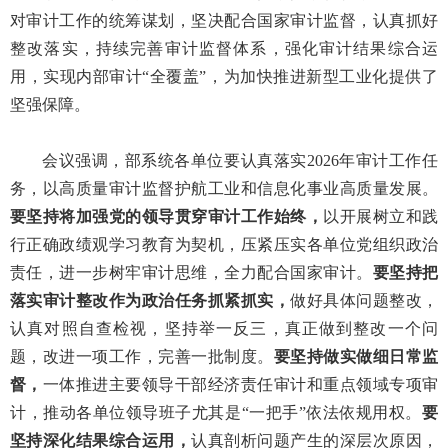
对审计工作的统筹谋划，坚决配合国家审计监督，认真抓好
整改落实，持续完善审计监督体系，强化审计结果综合运
用，实现内部审计“全覆盖”，为加快推进新型工业化提供了
坚强保障。
会议强调，部系统各单位要认真落实
2026年审计工作任
务，以高质量审计监督护航工业和信息化事业高质量发展。
要坚持将加强党的领导贯穿审计工作始终，
以开展树立和践
行正确政绩观学习教育为契机，压紧压实各单位党组织政治
责任，进一步树牢审计思维，全力配合国家审计。
要坚持把
落实审计整改作为政治任务抓紧抓实，
做好具体问题整改，
认真对照自查检视，坚持举一反三，真正做到整改一个问
题，改进一项工作，完善一批制度。
要坚持做实做细日常监
督，
一体推进主要领导干部经济责任审计和重点领域专项审
计，推动各单位领导班子尤其是
“一把手”依法依规用权。
要
坚持深化结果综合运用，
认真剖析问题产生的深层次原因，