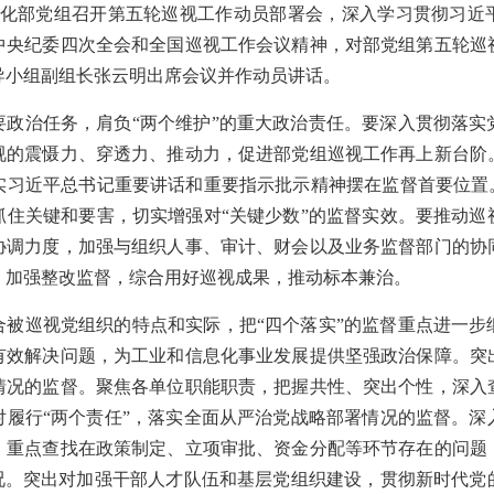
信息化部党组召开第五轮巡视工作动员部署会，深入学习贯彻习近
中央纪委四次全会和全国巡视工作会议精神，对部党组第五轮巡
导小组副组长张云明出席会议并作动员讲话。
要政治任务，肩负“两个维护”的重大政治责任。要深入贯彻落实
视的震慑力、穿透力、推动力，促进部党组巡视工作再上新台阶
实习近平总书记重要讲话和重要指示批示精神摆在监督首要位置。
抓住关键和要害，切实增强对“关键少数”的监督实效。要推动巡
协调力度，加强与组织人事、审计、财会以及业务监督部门的协
，加强整改监督，综合用好巡视成果，推动标本兼治。
合被巡视党组织的特点和实际，把“四个落实”的监督重点进一步
有效解决问题，为工业和信息化事业发展提供坚强政治保障。突
情况的监督。聚焦各单位职能职责，把握共性、突出个性，深入
对履行“两个责任”，落实全面从严治党战略部署情况的监督。深
，重点查找在政策制定、立项审批、资金分配等环节存在的问题
情况。突出对加强干部人才队伍和基层党组织建设，贯彻新时代党