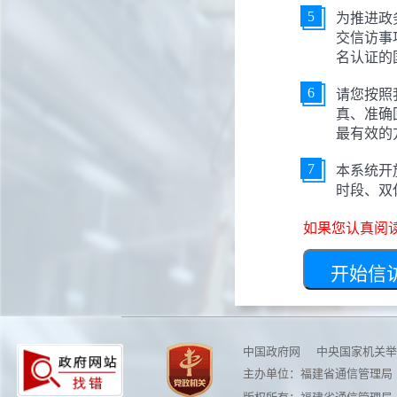
为推进政
5
交信访事
名认证的
请您按照
6
真、准确
最有效的
本系统开放
7
时段、双
如果您认真阅
开始信
中国政府网
中央国家机关举
主办单位：福建省通信管理局 地址