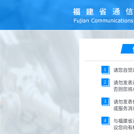
请您自觉
1
请勿发表
2
否则您将
请勿发表
3
或服务消
与福建省
4
议您向有